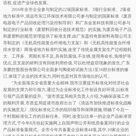
语权,促进产业绿色发展。
2016年全市企业参与制定的22项国家标准、3项行业标准、2项省
地方标准中,清远市东江环保技术有限公司参与制定的国家标准《废弃
电器电子产品回收处理污染控制导则》和广东金发科技有限公司参与
制定的行业标准《废塑料回收分选技术规范》的实施,为废弃电子产品
和废塑料的规范管理提供了标准支撑;由广东盖特奇新材料有限公司主
导制定的《无机高性能复合纤维电力支架》和《无机高性能复合纤维
排水管道》两项省地方标准旳实施,改变了传统金属支架生产过程能耗
大、工序多、周期长等不足,具有防腐蚀,不生锈,使用寿命长,免维护等
优点,且支架的材料没有回收利用价值,可以杜绝盗窃现象的发生;广东
东鹏控股股份有限公司全面参与陶瓷砖试验方法1至16部分标准的修
订,体现了企业的技术实力,同时也是对其市场地位的认可。
“为全面落实全省质量大会精神,我市注重提升标准化对经济社会
发展的支撑力和引领力,通过为企业标准化工作创设良好环境,以标准
引领产品质量的提升。”据市质监局相关负责人介绍,为确保该项工作
的顺利开展,市质监局提请市政府出台了《清远市加快推进标准化战略
的实施意见》,强化标准化工作的组织领导和保障措施,明确了今后一
个时期标准化工作的目标任务。同时,改变以往单一的企业产品标准管
理方式,于今年8月份起实施网上自我声明公开和纸质备案同行的企业
产品标准备案模式。全市今年共备案企业标准44项,其中,10家企业的